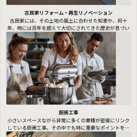
場管理の豊富な経験を武器に、
飲食店・美容室・物販店など多様な店舗工事において即
古民家リフォーム・再生リノベーション
戦力の施工会社として評価をいただいています。
古民家には、その土地の風土に合わせた知恵や、何十
年、時には百年を超えて大切にされてきた歴史が息づい
ています。
でも、いざ暮らそう・使おうと思うと、「寒い」「使い
づらい」「耐震が心配」など、いろんな不安が出てくる
ものです。
株式会社旭栄建設では、そんなお悩みに丁寧に寄り添い
ながら、古民家を“今”のカタチにフィットさせる再生・
リフォーム工事を行っています。
ご自宅としての再生（断熱・耐震・間取り変更など）
カフェやギャラリー、地域の集いの場としての改修
民泊や宿泊施設としての再生（保健所・消防への対応
も）
厨房工事
古民家再生・古民家リフォームのあらゆるシーンにおい
小さいスペースながら非常に多くの業種が密接にリンク
て、私たちは30年以上の歴史と実績を積み上げた「大工
している厨房工事。その中でも特に重要なポイントを占
力」でクライアントに貢献いたします。
める以下の4つについてわかりやすく解説しています。