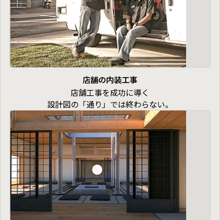
としてのご用命でも、専門工事の大工としての御用でも
きっとお役に立てると思っています。
店舗の内装工事
店舗工事を成功に導く
設計図の「通り」では終わらない。
お客様の理想を、職人の技術と経験で“カタチ”にしま
す。
👉 無料相談・見積もりはこちら
店舗工事は、ただ形をつくるだけの仕事ではありませ
ん。
設計者の意図、オーナーの理想、そして現場の状況——
そのすべてを読み取り、確実に“カタチ”にする技術と対
応力が求められます。
私たち旭栄建設は、大工職人としての確かな技術と、現