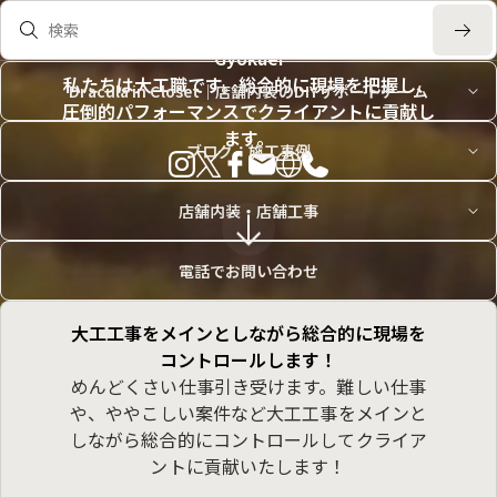
検索
Gyokuei
私たちは大工職です。総合的に現場を把握し、
Dracula in Closet｜店舗内装のDIYサポートチーム
圧倒的パフォーマンスでクライアントに貢献し
ます。
ブログ：施工事例
店舗内装・店舗工事
電話でお問い合わせ
大工工事をメインとしながら総合的に現場を
コントロールします！
めんどくさい仕事引き受けます。難しい仕事
や、ややこしい案件など大工工事をメインと
しながら総合的にコントロールしてクライア
ントに貢献いたします！